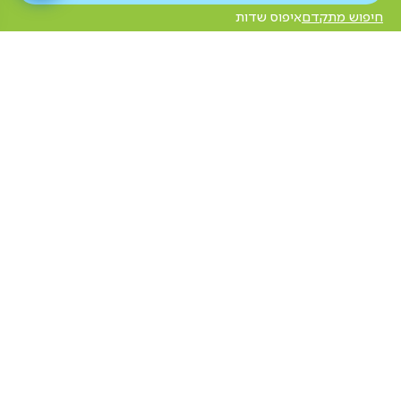
חיפוש מתקדם
איפוס שדות
מכל טוב הגליל
יקב אכזיב
ביקתפוז מתחם ארוח
לימן
גשר הזיו
לימן