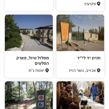
פקיעין
חניון יד לי"ד
מסלול טיול, פארק
הסלעים
אכזיב, גשר הזיו
יאנוח ג'ת