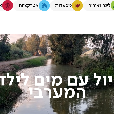
לינה ואירוח
א
מסעדות
אטרקציות
ול עם מים לילד
המערבי