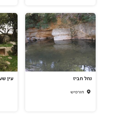
נחל חביז
עין שע
חורפיש