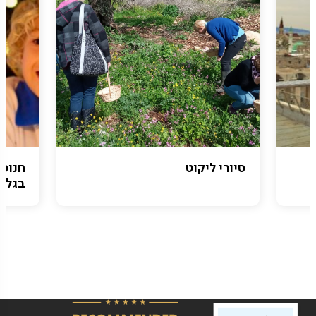
סיורי ליקוט
חנוכה
בגליל 