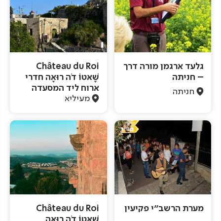
גלעד ארגמן מורה דרך
Château du Roi
– חניתה
שָׁאטוֹ דֹה רוּאָה חדרי
ארוח ליד המסעדה
חניתה
מעיליא
מערת הרשב"י פקיעין
Château du Roi
שָׁאטוֹ דֹה רוּאָה