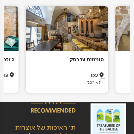
סוויטות ערבסק
ג'וזפין (Jozefin)
עכו
עכו
(201)
4.9