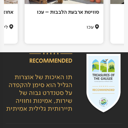
סוויטת ארבעת הלבבות – עכו
אחוזת 
עכו
לימן