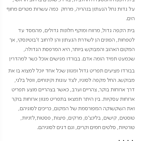
על גדות נחל הגעתון בנהריה, מרחק כמה עשרות מטרים מחוף
הים.
בית הקפה גדול, מרווח ומוקף חלונות גדולים, מהמסד עד
לטפחות, הפונים הן לשדרת הגעתון והן לרחוב ז'בוטינסקי, אך
המקום האהוב והמבוקש ביותר, היא המרפסת הגדולה,
שכמעט תמיד הומה אדם. בבורדו מגישים אוכל כשר למהדרין
בבורדו מציעים תפריט גדול ומגוון שכל אחד יוכל למצוא בו את
מבוקשו. החל מקפה לסוגיו, לצד עוגות וקינוחים, וופל בלגי,
דרך ארוחות בוקר, צהריים וערב, כאשר בצהריים מוצע תפריט
ארוחות עסקיות. בין היתר תמצאו בתפריט מגוון ארוחות בוקר
ואת השקשוקה המפורסמת של המקום, כריכים לסוגיהם,
טוסטים, קישים, בלינצ'ס, מרקים, פיצות, פסטות,לזניות,
טורטיות, סלטים חמים וקרים, וגם דגים לסוגיהם.