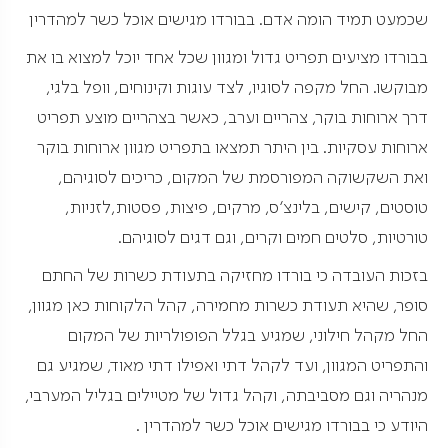
שכמעט תמיד הומה אדם. בבורדו מגישים אוכל כשר למהדרין
בבורדו מציעים תפריט גדול ומגוון שכל אחד יוכל למצוא בו את
מבוקשו. החל מקפה לסוגיו, לצד עוגות וקינוחים, וופל בלגי,
דרך ארוחות בוקר, צהריים וערב, כאשר בצהריים מוצע תפריט
ארוחות עסקיות. בין היתר תמצאו בתפריט מגוון ארוחות בוקר
ואת השקשוקה המפורסמת של המקום, כריכים לסוגיהם,
טוסטים, קישים, בלינצ'ס, מרקים, פיצות, פסטות,לזניות,
טורטיות, סלטים חמים וקרים, וגם דגים לסוגיהם.
בזכות העובדה כי בורדו מחזיקה בתעודת כשרות של החתם
סופר, שהיא תעודת כשרות מחמירה, קהל הלקוחות כאן מגוון,
החל מקהל חילוני, שמגיע בגלל הפופולריות של המקום
והתפריט המגוון, ועד לקהל דתי ואפילו דתי מאוד, שמגיע גם
מנהריה וגם מסביבתה, וקהל גדול של מטיילים בגליל המערבי,
היודע כי בבורדו מגישים אוכל כשר למהדרין .