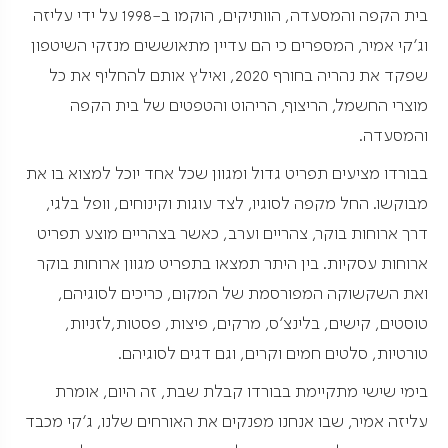
בית הקפה והמסעדה, הוותיקים, הוקמו ב-1998 על ידי עליזה
וג'קי אמיר, המספרים כי הם עדיין מתאוששים מנזקי השיטפון
שפקד את נהריה בחורף 2020, ואילץ אותם להחליף את כל
מוצרי החשמל, הריצוף, הריהוט והטפטים של בית הקפה
והמסעדה.
בבורדו מציעים תפריט גדול ומגוון שכל אחד יוכל למצוא בו את
מבוקשו. החל מקפה לסוגיו, לצד עוגות וקינוחים, וופל בלגי,
דרך ארוחות בוקר, צהריים וערב, כאשר בצהריים מוצע תפריט
ארוחות עסקיות. בין היתר תמצאו בתפריט מגוון ארוחות בוקר
ואת השקשוקה המפורסמת של המקום, כריכים לסוגיהם,
טוסטים, קישים, בלינצ'ס, מרקים, פיצות, פסטות,לזניות,
טורטיות, סלטים חמים וקרים, וגם דגים לסוגיהם.
בימי שישי מתקיימת בבורדו קבלת שבת, זה היום, אומרת
עליזה אמיר, שבו אנחנו מפנקים את האורחים שלנו, ג'קי מכבד