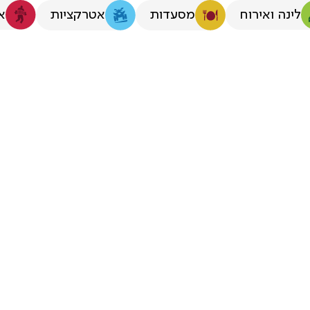
לינה ואירוח
א
מסעדות
אטרקציות
יות לקבוצות גד
המערבי