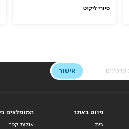
סיורי ליקוט
ניווט באתר
המומלצים בי
בית
עגלות קפה