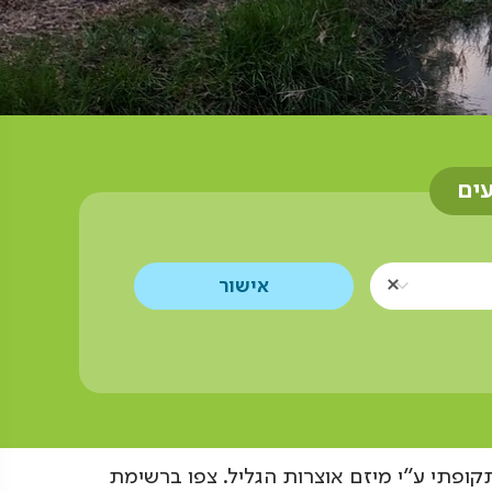
עים
קופתי ע"י מיזם אוצרות הגליל. צפו ברשימת