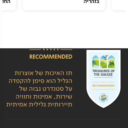
בנהריה
החופי