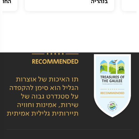
בנהריה
החופי