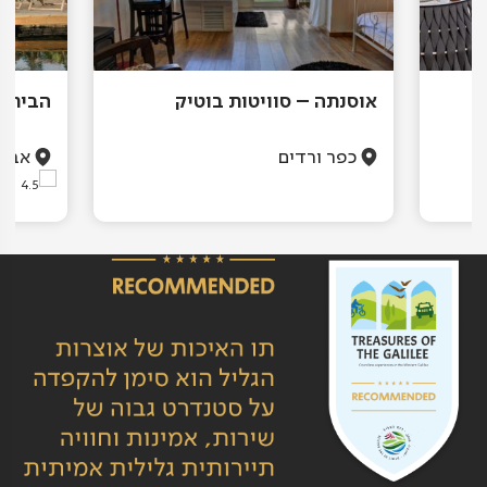
אוסנתה – סוויטות בוטיק
הבית ב
כפר ורדים
אביר
(19)
4.5