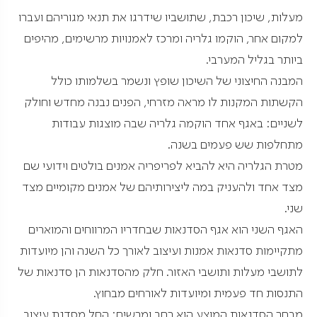
מעלות, שיכון רכבת, שתושביו שידרגו את תנאי מגוריהם ועברו
למקום אחר, הוקמו גלריה ומרכז לאמנויות מרשימים, מהיפים
ביותר בגליל המערבי.
המבנה החיצוני של השיכון שופץ ונשמר בשלמותו כולל
הקשתות המקנות לו מראה מזרחי, הפנים נבנה מחדש וחולק
לשניים: באגף אחד הוקמה גלריה שבה מוצגות עבודות
מתחלפות שש פעמים בשנה.
מטרת הגלריה היא להביא לפריפריה אמנים בולטים וידועי שם
מצד אחד ולהעניק במה ליצירותיהם של אמנים מקומיים מצד
שני.
האגף השני הוא אגף הסדנאות שבחדריו המרווחים והמוארים
מתקיימות סדנאות אמנות ועיצוב לאורך כל השנה והן מיועדות
לתושבי מעלות ותושבי האזור. חלק מהסדנאות הן סדנאות של
התנסות חד פעמית ומיועדות לאורחים מבחוץ.
מבחר הסדנאות המוצע הוא רחב ומרשים: החל מסדנת עיצוב