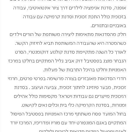
אופנה, סדנת אנימציה לילדים דרך ציור אינטואיטיבי, עבודה
בזכוכית כולל התכת זכוכית וסדנת קרמיקה עם עבודה
באובניים ובתנורים.
חלק מהסדנאות מתאימות ליצירה משותפת של הורים וילדים
כשהמטרה היא שהעבודה המשותפת תביא לחיזוק הקשר.
לאורך כל השנה מתקיימת סדנת קולנוע דוקומנטרי, הסרט
הנבחר מוצג בפסטיבל דוק אביב גליל המתקיים בחלקו במרכז
האמנויות וחלקו בהיכל התרבות של מעלות.
חדרי הסדנאות מאובזרים בצורה מרשימה בפרטי פרטים, חרוזי
זכוכית, מבער פיוזינג לחתוך זכוכית, צביעה ועיצוב . בסדנת
הזכוכית מייצרים גם עבודות ויטראז' מקסימות כולל אהילים
ומנורות, בסדנת הקרמיקה כלי בית וכלים נאים לקישוט.
בחול המועד פסח משתתף מרכז האמנויות בפסטיבל הפיסול
המתקיים באגם המונפורט יחד עם מוריו ומדריכיו, המרכז יורד
לאגם ומפעיל במקום סדנאות להורים ולילדים .