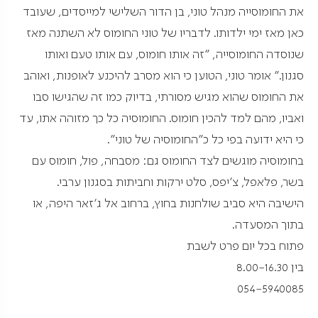
את החומוסייה מנהל טוני, בן הדור השלישי למייסדים, שעובד
כאן מאז ימי ילדותו. לדבריו של טוני החומוס לא השתנה מאז
שנוסדה החומוסייה, "זה אותו חומוס, עם אותו טעם ואותו
סגנון." אומר טוני, הטוען כי הוא מסרב להיכנע לאופנות, ואוהב
את החומוס שהוא מגיש מסורתי, בדיוק כמו זה שהגישו סבו
ואביו, מהם למד להכין חומוס. החומוסיה כל כך מזוהה אתו, עד
כי היא ידועה בפי כל כ"החומוסיה של טוני".
בחומוסיה מוגשים לצד החומוס גם: מסבחה, פול, חומוס עם
בשר, פלאפל, צ'יפס, סלט ירקות וחביתות בסגנון ערבי.
הישיבה היא סביב שולחנות בחוץ, ברחוב אל ג'זאר היפה, או
בתוך המסעדה.
פתוח בכל יום פרט לשבת
בין 8.00-16.30
054-5940085