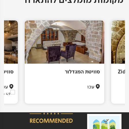
מקומות מומלצים להתארח
Zidan Sarai
סוויטת המגדלור
סוויטו
עכו
עכו
(201)
4.9