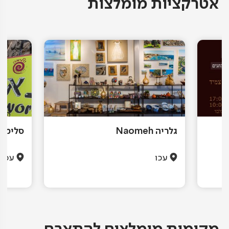
אטרקציות מומלצות
ד
גלריה Naomeh
סלימה,
עכו
עכו