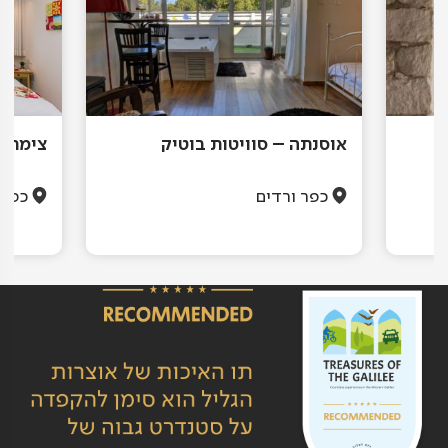
ת
אוסנתה – סוויטות בוטיק
צימר ק
כפר ורדים
כפר 