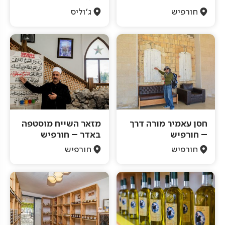
חורפיש
ג'וליס
חסן עאמיר מורה דרך
מזאר השייח מוסטפה
– חורפיש
באדר – חורפיש
חורפיש
חורפיש