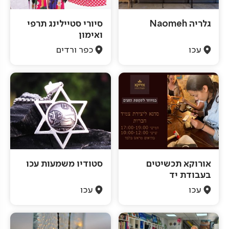
גלריה Naomeh
סיורי סטיילינג תרפי
ואימון
עכו
כפר ורדים
אורוקא תכשיטים
סטודיו משמעות עכו
בעבודת יד
עכו
עכו