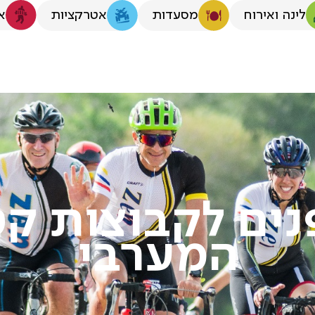
לינה ואירוח
א
מסעדות
אטרקציות
נים לקבוצות קט
המערבי