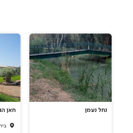
נחל נעמן
חאן הג
בית