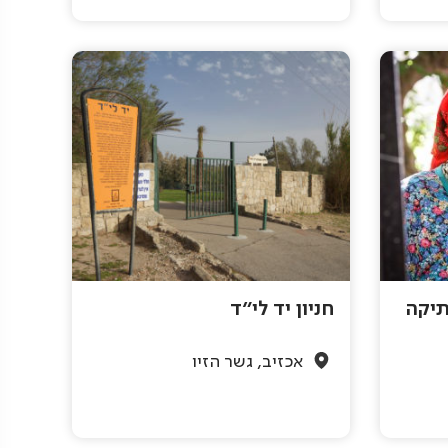
תיקה
חניון יד לי"ד
אכזיב, גשר הזיו