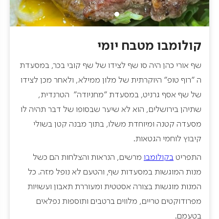
קולומבו מטבח יומי
שף אורי כהן היה סו שף לצידו של שף קובי בכר, במסעדת
ה "רוף טופ" היוקרתית של מלון ממילא, ולאחר מכן לצידו
של שף אסף גרניט, במסעדת "מחניודה" הטרנדית,
שתיהן בירושלים, הוא לא שיער שבסופו של דבר תהיה לו
מסעדה קטנה ומיוחדת משלו, בתוך מבנה קטן בשולי
קיבוץ לוחמי הגטאות.
התפריט
בקולומבו
מרשים, הנראות והצלחות הם כשל
מנות המוגשות במסעדות שף, והטעם לא נופל מזה. כל
המנות מוגשות בצורה אסטטית ומעוררת תאבון ועשויות
מפרודוקטים טריים, מלווים ברטבים ותוספות נפלאים
בטעמם.