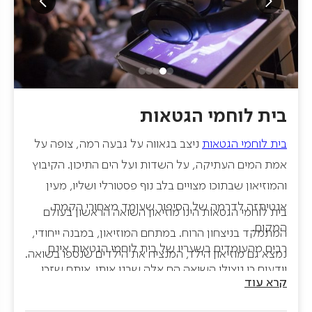
בית לוחמי הגטאות
בית לוחמי הגטאות
ניצב בגאווה על גבעה רמה, צופה על
אמת המים העתיקה, על השדות ועל הים התיכון. הקיבוץ
והמוזיאון שבתוכו מצויים בלב נוף פסטורלי ושליו, מעין
אנטיתזה לדרמה של הסיפור שעומד מאחורי הקמת
בית לוחמי הגטאות הינו מוזיאון השואה הראשון בעולם
המקום.
המתמקד בניצחון הרוח. במתחם המוזיאון, במבנה ייחודי,
רבים מהעומדים בשעריו של בית לוחמי הגטאות אינם
נמצא גם מוזיאון הילד, המנציח את הילדים שנספו בשואה.
יודעים כי ניצולי השואה הם אלה שבנו אותו. אותם שזכו
במוזיאון ובבית הילד מתקיימים סיורים מודרכים וסדנאות
קרא עוד
ועלו אחר כך למדינת ישראל, וחיו בצל האירוע הבלתי
משותפות לקבוצות, להורים ולילדים.
נתפס של שואת יהודי אירופה, והם עשו זאת עוד לפני