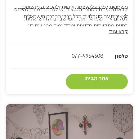
משמשת כמרכז להעצמה אישית ולהכשרה מקצועית
אז אם הגעתם ללוחמי הגטאות יש לכם הזדמנות להיכנס
לצעירים עם מוגבלויות מכל רבדי החברה הישראלית.
למקום אחר שמראה את היופי שבחברה הישראלית.
בחנות מתקיימות סדנאות ומתקיימים מפגשים בין
קרא עוד
המשתתפים לאורחים. בחנות תוכלו למצוא מוצרים של
סחר הוגן, מוצרים מחומרים ממוחזרים, שנוצרו על ידי
המשתתפים.
טלפון
077-9964608
אתר הבית