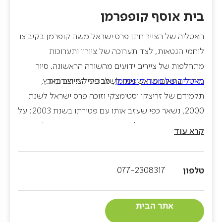
בית אוסף קופפרמן
האטליה של הצייר חתן פרס ישראל משה קופרמן בקיבוצו
לוחמי הגטאות, לצד תערוכה של ציוריו ותערוכות
מתחלפות של ציירים ידועים מהשורה הראשונה. סיור
האטליה של משה קופפרמן
מודרך בתאום מראש ניתן לשלב פעילות יצירתית.
, מבכירי הציירים בארץ,
תלמידם של זריצקי וסטימצקי וזוכה פרס ישראל לשנת
2000, נשאר כפי שעזב אותו עם פטירתו בשנת 2003: על
שולחן העבודה הגדול עוד פרושים עיתונים בני-חלוף
קרא עוד
שזוכים לגעת בנצח, על הרצפה טפטופי צבע, עבודה לא
גמורה שמחכה למאסטר, סמרטוט מוכתם, קומקום
טלפון
077-2308317
חשמלי, אפודה נחה על כסא באופן שכולו "יצאתי לרגע –
תיכף אשוב" והמון חפצים בלי שם סביב שולחן קטן, טלפון
'בזק' אפרפר ומעגל כסאות ושרפרפים שידעו את כל המי
אתר הבית
ומי בתרבות הישראלית. חתיכת היסטוריה. במקום מוצגת