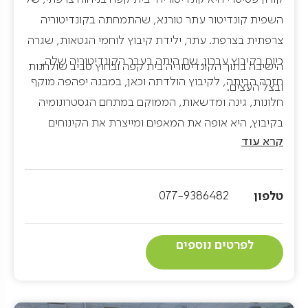
השפית קונדיטור עתר טורנא, שהתמחתה בקונדיטוריה
צרפתית בצרפת. עתר, ילידת קיבוץ לוחמי הגטאות, שגרה
כיום בקיבוץ עברון, שם היתה בעבר הקונדיטוריה שלה,
הישיבה בתוך הקונדיטוריה בית קפה ובחוץ סביב שולחנות
חזרה הביתה, לקיבוץ הולדתה וכאן, במבנה יפהפה מוקף
ובצל העצים.
חלונות, גינה ומדשאות, הממוקם במתחם הגסטרונומיה
בקיבוץ, היא אופה את המאפים ומייצרת את הקינוחים
קרא עוד
הייחודיים לה, שכולם בסגנון צרפתי קלאסי, אי אפשר
להתעלם מהאווירה הצרפתית שבמקום, לאורך כל היום
מתנגנת ברמקולים מוזיקת שנסונים צרפתית ובין
טלפון
077-9386482
השולחנות ניתן לשמוע כי רבים מהאורחים מפטפטים
בצרפתית.
לפרטים נוספים