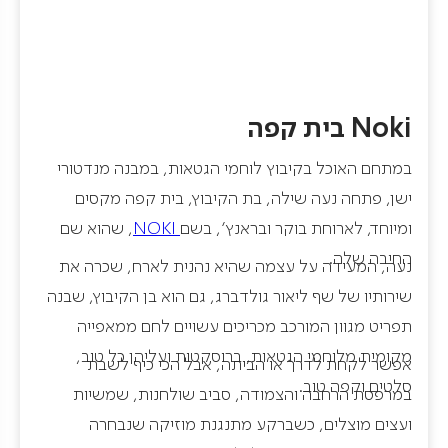
Noki בית קפה
במתחם האוכל בקיבוץ לוחמי הגטאות, במבנה מנדטורי
ישן, פתחה נעה שילה, בת הקיבוץ, בית קפה מקסים
ומיוחד, לארוחת בוקר ובראנץ', בשם
NOKI
, שהוא שם
החיבה שלה.
נעה, המעידה על עצמה שהיא נהנית לארח, שכרה את
שירותיו של שף ליאור גולדברג, גם הוא בן הקיבוץ, שבנה
תפריט מגוון המורכב מכריכים עשויים לחם ממאפייה
מקומית מלוחמי הגטאות, ברוסקטות ועליהן כל טוב,
אפשר לקחת לדרך או הביתה, אבל הכי כיף לשבת
סלטים וקפה טוב.
במרפסת הרחבה והצמודה, סביב שולחנות, שמשיות
ועצים מוצלים, כשברקע מתנגנת מוזיקה שנבחרה