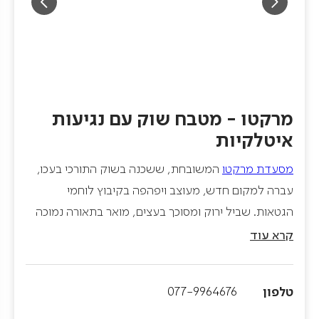
מרקטו - מטבח שוק עם נגיעות
איטלקיות
מסעדת מרקטו
המשובחת, ששכנה בשוק התורכי בעכו,
עברה למקום חדש, מעוצב ויפהפה בקיבוץ לוחמי
הגטאות. שביל ירוק ומסוכך בעצים, מואר בתאורה נמוכה
ומכשפת, מוביל אל המסעדה המוקפת מכל עבריה
קרא עוד
בחלונות גדולים המשקיפים אל הנוף היפה שבחוץ
ומכניסים אותו פנימה.
טלפון
077-9964676
שף עומר שחר ממשיך להפליא בבישול ומשלב בין טעם