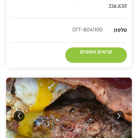
בקפדנות והמשמיעה פלייליסט משובח.
קרא עוד
חלבי
טלפון
077-8041100
פרטים נוספים