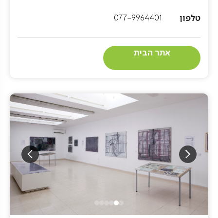
שבנו את בתיהם שלהם בקיבוץ. יותר משחשובה הייתה
טלפון
077-9964401
להם הנצחתה של השואה, היה חשוב להם להנציח את
גבורתם של היהודים, שלא נכנעו לכובש הנאצי האכזר,
אתר הבית
ושעמדו ולחמו כנגד כל הסיכויים, עד טיפת דמם
האחרונה.