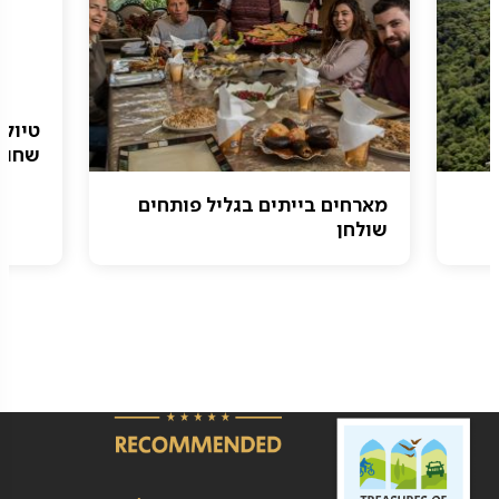
טיול 
שחוב
מארחים בייתים בגליל פותחים
שולחן