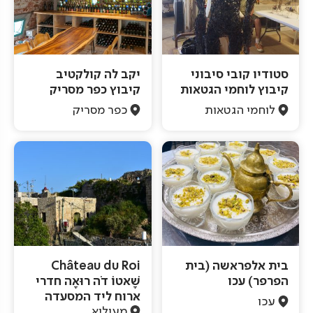
סטודיו קובי סיבוני
יקב לה קולקטיב
קיבוץ לוחמי הגטאות
קיבוץ כפר מסריק
לוחמי הגטאות
כפר מסריק
בית אלפראשה (בית
Château du Roi
הפרפר) עכו
שָׁאטוֹ דֹה רוּאָה חדרי
ארוח ליד המסעדה
עכו
מעיליא