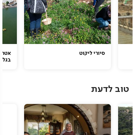
סיורי ליקוט
אטרק
בגליל
טוב לדעת