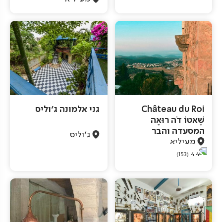
Château du Roi
גני אלמונה ג'וליס
שָׁאטוֹ דֹה רוּאָה
המסעדה והבר
ג'וליס
מעיליא
(153)
4.4