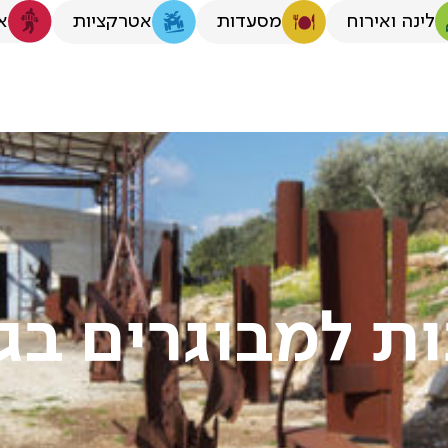
לינה ואירוח
א
מסעדות
אטרקציות
ות למבוגרים בג