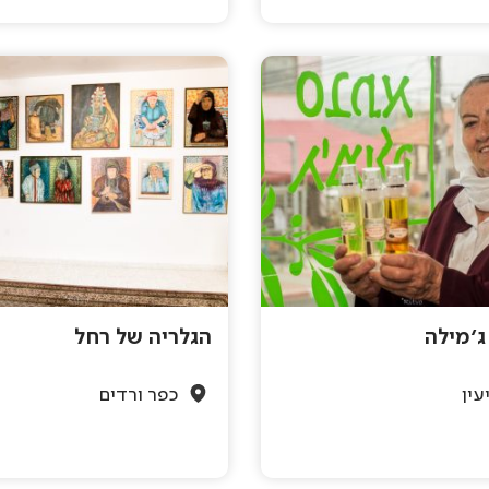
'מילה
הגלריה של רחל
עין
כפר ורדים