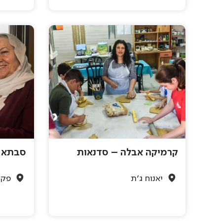
קרמיקה אבלה – סדנאות
סבתא ג
יאנוח ג'ת
פקי