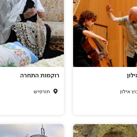
לון
רוקמות התחרה
ץ אילון
חורפיש