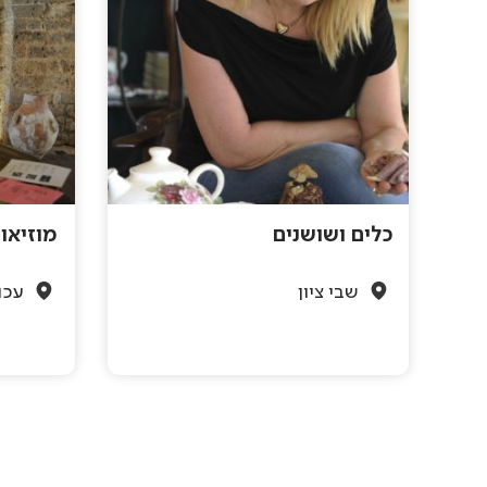
כלים ושושנים
מוזיאו
שבי ציון
עכו
Pagination