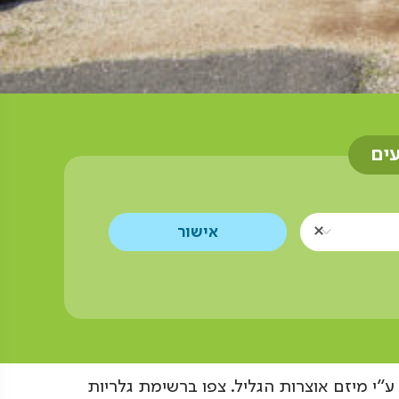
עים
"י מיזם אוצרות הגליל. צפו ברשימת גלריות