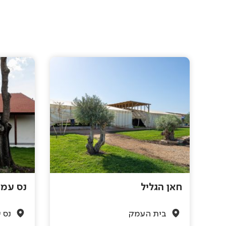
חאן הגליל
נס עמי
בית העמק
נס 