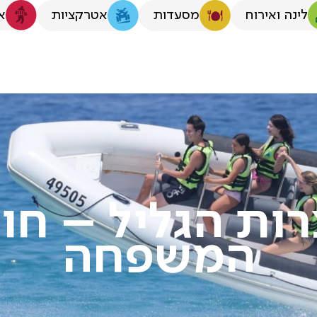
לינה ואירוח
א
מסעדות
אטרקציות
רות הגליל – חו
המשפחה