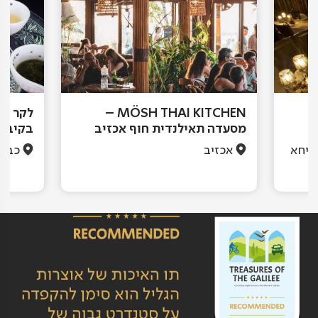
ר
MÖSH THAI KITCHEN –
לקר – 
מסעדה תאילנדית חוף אכזיב
בקיבוץ
שיחא
אכזיב
כברי