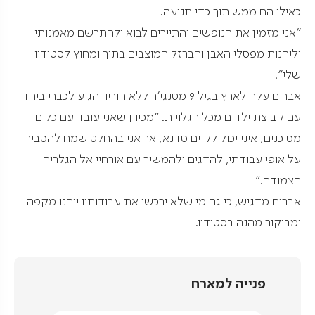
כאילו הם ממש תוך כדי תנועה.
"אני מזמין את הנופשים והתיירים לבוא ולהתרשם מאמנותי
וליהנות מפסלי האבן והברזל המוצבים בתוך ומחוץ לסטודיו
שלי".
אברום עלה לארץ בגיל 9 מטנגי'ר ללא הוריו והגיע לכברי ביחד
עם קבוצת ילדים מכל הגלויות. "מכיוון שאני עובד עם כלים
מסוכנים, איני יכול לקיים סדנא, אך אני בהחלט שמח להסביר
על אופי עבודתי, להדגים ולהמשיך עם אורחיי אל הגלריה
הצמודה."
אברום מדגיש, כי גם מי שלא ירכשו את עבודותיו ייהנו מקפה
ומביקור מהנה בסטודיו.
פנייה למארח