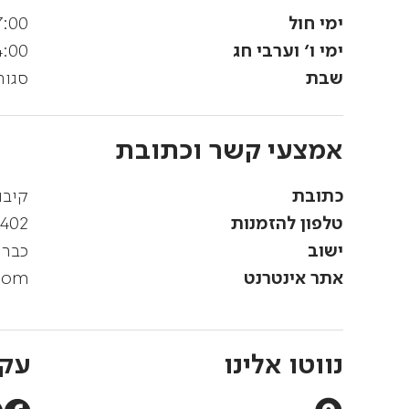
ימי חול
7:00
ימי ו' וערבי חג
4:00
שבת
סגור
אמצעי קשר וכתובת
כתובת
קיבו
טלפון להזמנות
4402
ישוב
כברי
אתר אינטרנט
com
נווטו אלינו
עקב