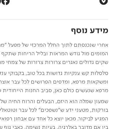
מידע נוסף
אחרי שנכנסתם לתוך החלל המרכזי של מפעל "מר
המומים מול גודש המראות ובליל הריחות שתקף את
שקים גדולים נאגרים צרורות צרורות של צמחי מ
סלסלות קש ענקיות גדושות בכל טוב, בקבוקי ענ
ומשקאות מרפא, ומדפים הפרושים לכל עבר אוצרי
מרפא שנעשים כולם כאן, סביב החנות הייחודית ש
שמעון שמלה הוא היזם, הבעלים והרוח החיה של 
בורקות, מטעני ידע ש"נשפכים" לכל עבר וטוטאלי
המגיע לביקור. מכאן יוצא כל אחד עם אבחון רפוא
בין אם מדובר באלרגיה, בעיות נשימה, כאבי גוף ש