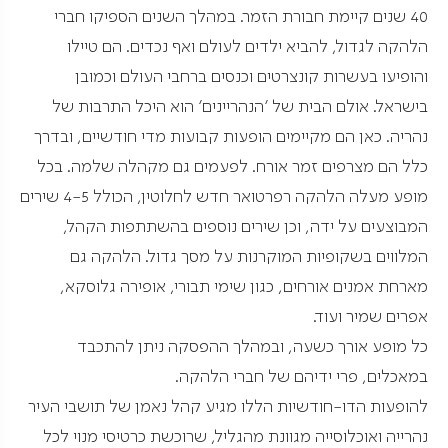
40 שנים קיימת חבורת הזמר. במהלך השנים הספיקו חברי
הלהקה לגדול, להביא ילדים לעולם ואף נכדים. הם טיילו
והופיעו בעשרות קונצרטים וכנסים ברחבי העולם וכמובן
בישראל. אולם הבית של 'הנהריינים' הוא היכל התרבות של
נהריה. כאן הם מקיימים הופעות קבועות מדי חודשיים, ובדרך
כלל הם מצרפים זמר אורח. לפעמים גם מקהלה שלמה. בכל
מופע מעלה הלהקה רפרטואר חדש לחלוטין, הכולל 4-5 שירים
המבוצעים על ידה, וכן שירים נוספים בהשתתפות הקהל,
המלווים בשקופיות המוקרנות על מסך גדול. הלהקה גם
מארחת אמנים אורחים, כגון שימי תבורי, אופירה גלוסקא,
אפרים שמיר ועוד.
כל מופע אורך כשעה, ובמהלך ההפסקה ניתן להתכבד
במאכלים, פרי ידיהם של חברי הלהקה.
להופעות הדו-חודשיות הללו מגיע קהל נאמן של תושבי העיר
נהרייה ואוכלוסייה מגוונת מהגליל, שרוכשת כרטיסי מנוי לכל