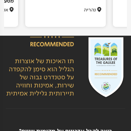
מסעדה 
נהריה
אכזי