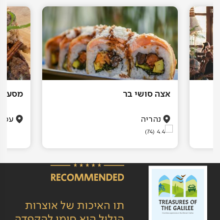
אצה סושי בר
מסעדת 
ב
נהריה
עכו
(74)
4.4