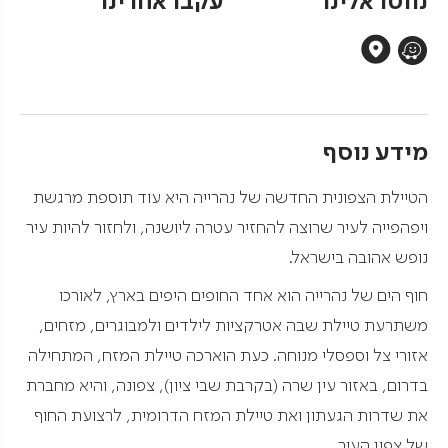
נווטו אלינו
עקבו אחרינו
מידע נוסף
הטיילת הצפונית החדשה של נהרייה היא עוד תוספת מרגשת
ויפהפייה לעיר שרוצה להחזיר עטרה ליושנה, ולחזור להיות עיר
נופש אהובה בישראל.
חוף הים של נהרייה הוא אחד החופים היפים בארץ, לאורכו
משתרעת טיילת שבה אטרקציות לילדים ולמבוגרים, מזחים,
אזורי צל וספסלי מנוחה. כעת הוארכה טיילת המזח, המתחילה
בדרום, באזור עין שרה (בקרבת שבי ציון), צפונה, והיא מחברת
את שדרות הגעתון ואת טיילת המזח הדרומית, לרצועת החוף
של צפון העיר.