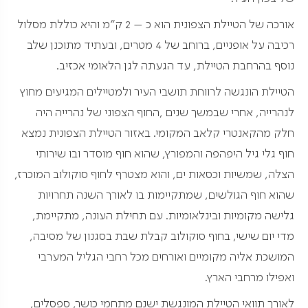
אורכה של הטיילת הצפונית הוא כ – 2 ק"מ והיא כוללת מסלול
רכיבה על אופניים, ברוחב של 4 מטרים, ובעתיד מתוכנן שלב
נוסף בהרחבת הטיילת, עד הגעתה לגן הלאומי אכזיב.
הטיילת הונגשה לרווחת תושבי העיר ולמטיילים המגיעים מחוץ
לנהרייה, אחרי שבמשך שנים ,החוף הצפוני של נהרייה היה
חלק מהקאנטרי קלאב המקומי. באזור הטיילת הצפונית נמצא
חוף גלי גיל היפהפה והמפורץ, שהוא חוף מוסדר ובו שירותי
הצלה, שמשיות וכסאות ים, והוא מצטרף לחוף סוקולוב המוכרז,
שהוא חוף הגולשים, שמתקיימות בו לאורך השנה תחרויות
גלישה מקומיות ובינלאומיות. עם תחילת העונה, מתקיימת,
מדי יום שישי, בחוף סוקולוב קבלת שבת בסגנון של מסיבה,
המושכת אליה מקומיים ואורחים מכל רחבי הגליל המערבי
ואפילו מרחבי הארץ.
לאורך תוואי הטיילת המונגשת ישנם מתחמי כושר, ספסלים,