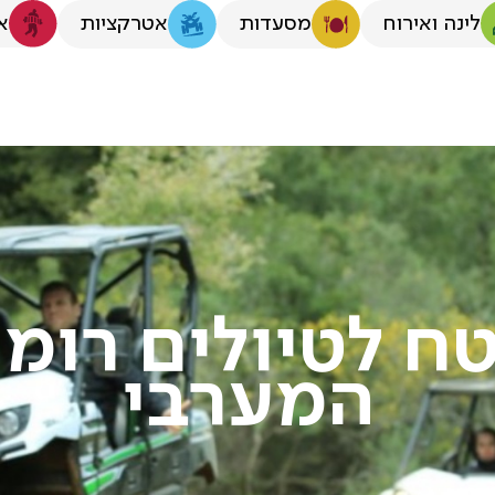
לינה ואירוח
א
מסעדות
אטרקציות
ח לטיולים רומנ
המערבי