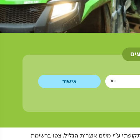
עים
קופתי ע"י מיזם אוצרות הגליל. צפו ברשימת