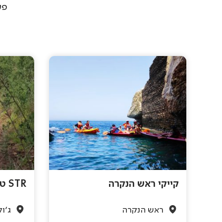
פע
קייקי ראש הנקרה
STR טיולי רייזרים בגליל
ראש הנקרה
ג'ול