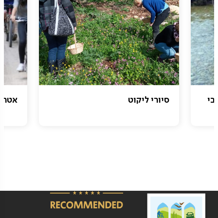
בי
סיורי ליקוט
אטרקצ