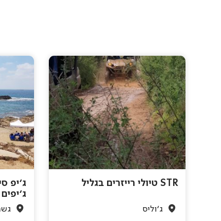
STR טיולי רייזרים בגליל
ג'יפ סי
ג'יפים
ג'וליס
גשר