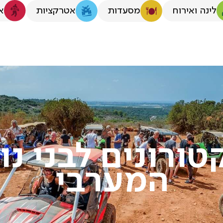
לינה ואירוח
א
מסעדות
אטרקציות
טורונים לבני נו
המערבי