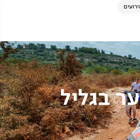
ירועים
ער בגליל