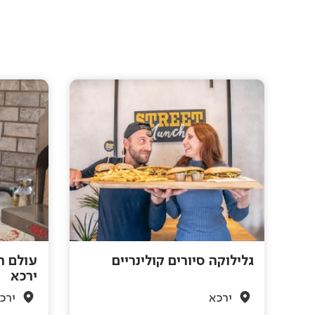
גלילוקה סיורים קולינריים
עולם ה
ירכא
ירכא
ירכ