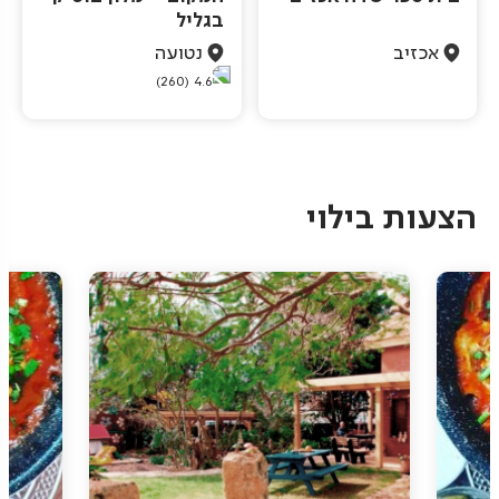
בגליל
אכזיב
נטועה
(260)
4.6
Pagination
הצעות בילוי