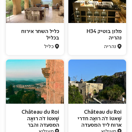
מלון בוטיק H34
כליל השחר אירוח
נהריה
בכליל
נהריה
כליל
Château du Roi
Château du Roi
שָׁאטוֹ דֹה רוּאָה חדרי
שָׁאטוֹ דֹה רוּאָה
ארוח ליד המסעדה
המסעדה והבר
מעיליא
מעיליא