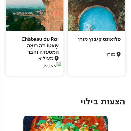
סלואונס קיבוץ מורן
Château du Roi
שָׁאטוֹ דֹה רוּאָה
המסעדה והבר
מורן
מעיליא
(153)
4.4
Pagination
הצעות בילוי