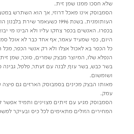
שלא חסכו ממנו שמן זית.
הסמבוסק אינו מאכל דרוזי, אך הוא השתרש במטבח
העותומנית. בשנת 1996 כשעאמר שיר
בכפרו. האנשים בכפר צחקו עליו ולא הבינו מי יבו
היום, כפי שמעיד עאמר, אף אחד כבר לא אוכל סמ
כל הכפר בא לאכול אצלו ולא רק אנשי הכפר, מכל
הנפלא שלו, המיוצר מבצק שמרים, סוכר, שמן זית
בשר כבש, בשר עוף, לבנה עם זעתר, פלפל, גבינה מ
ושומשום.
מאותו הבצק מכינים בסמבוסק הארזים גם פיצה עם
עמק.
הסמבוסק מגיע עם זיתים מצוינים ותמיד אפשר ל
המחירים הזולים מתאימים לכל כיס ובעיקר למשפ