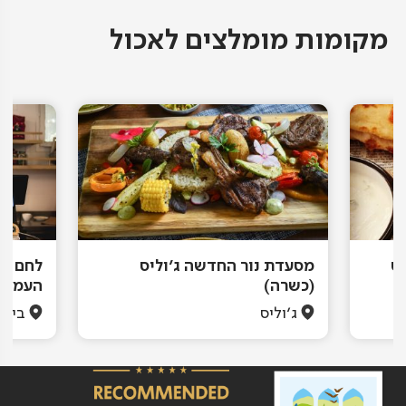
מקומות מומלצים לאכול
מסעדת נור החדשה ג'וליס
לחם סע
(כשרה)
העמק
ג'וליס
בית