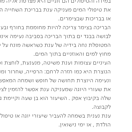
במידה והטיפולים הם זוגיים היא מצרפת אליה מ
את טיפולי המים מעניקה ענת בבריכת השחייה ה
או בבריכות שבצימרים.
הבריכה בצימר צריכה להיות מחוממת בחורף ובעו
לבושה בבגד ים בתוך הבריכה בסביבה נעימה אינ
המטופלת נחה בידיה של ענת כשראשה מונח על יד
מחוץ למים והאוזניים בתוך המים.
העיניים עצומות וענת משיטה, מנענעת, לוחצת
הנוצרת היא כמו חזרה לרחם: הרפייה, שחרור ומנ
ונעימה היוצרת תחושה של חופש ושמחה המאפש
את שעורי היוגה שמעניקה ענת אפשר להזמין לצימר
שלה בקיבוץ אפק . השיעור הוא בן שעה וקיימת גם
לקבוצה.
ענת נענית בשמחה להעביר שיעורי יוגה או טיפולי
הולדת , או ימי נישואין.