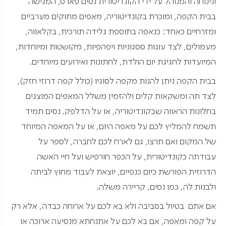
ונינוחה והמנוהל על ידי הקונדיטורית נסים פארס, המגישה
בבית הקפה, ומוכרת בקונדיטוריה, מאפים מתוקים מערביים
ומזרחיים כאחד: כנאפה בתוספת גלידה תורכית, בקלאווה,
מעמולים, לצד עוגות ססגוניות ויפהפיות, מקושטות ומיוחדות,
המיועדות לחגיגת יום הולדת, לחתונות ואירועים מיוחדים.
בבית הקפה ניתן להנות מקפה לסוגיו (כולל קפה דרוזי חזק),
לצד תה ומשקאות קלים ולהזמין משלל המאפים המוצגים
בחלונות הראווה שבקונדיטוריה, או על הדלפק. נסים תמיד
תשמח להמליץ לכם על מאפה היום, או על המאפה המיוחד
של המקום ואם תרצו, גם לארח לכם לחברה, לספר על
עבודתה כקונדיטורית, על הכפר חורפיש ועל חיי האשה
הדרוזית הפורשת כיום כנפיים, יוצאת לעבוד מחוץ לביתה
ולבנות לה, כמו נסים, קריירה משלה.
אם אתם בטיול בסביבה ולא בא לכם על ארוחה כבדה, אלא רק
על קפה ומאפה, אם בא לכם על אתנחתא מנסיעה ארוכה או