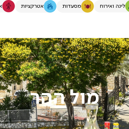
לינה ואירוח
א
מסעדות
אטרקציות
מול ההר