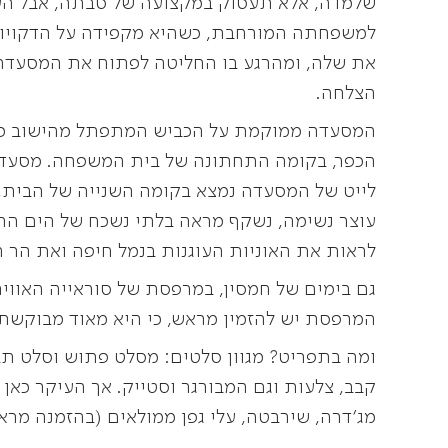
שלמדה, אלא תעסוק במקצועה של סבתה, אבל הע
למשפחתה המורחבת, כשהיא מקפידה על הדקויו
את שלה, ומהרגע בו החליטה לפתוח את המסעדה 
הצלחה.
המסעדה ממוקמת על הכביש המתפתל מהישוב כלי
הכפר, בקומה התחתונה של בית המשפחה. מסעדה צ
לייט של המסעדה נמצא בקומה השנייה של הבית, 
עוצר נשימה, נשקף מראה בלתי נשכח של הים התי
לראות את האוניות העוגנות בנמל חיפה ואת הר ה
גם בימים של חמסין, במרפסת של סוראייה האוויר 
המרפסת יש להזמין מראש, כי היא מאוד מבוקשת.
ומה בתפריט? מגוון סלטים: מסלט פתוש וסלט תב
קבב, צלעות וגם המבורגר וסטייק. אך העיקר כאן ה
מג'דרה, שירבטה, עלי גפן ממולאים (בהזמנה מראש)