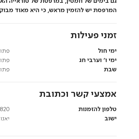
גם בימים של חמסין, במרפסת של סוראייה האווי
המרפסת יש להזמין מראש, כי היא מאוד מבוק
זמני פעילות
ימי חול
פתוח
ימי ו' וערבי חג
פתוח
שבת
פתוח
אמצעי קשר וכתובת
טלפון להזמנות
7820
ישוב
יאנו