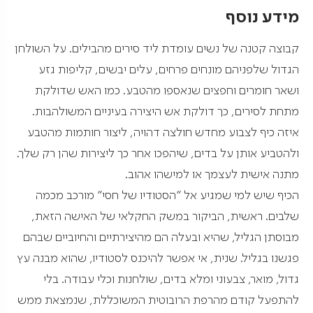
מידע נוסף
קבוצה קטנה של נשים עומדת ליד סירים מהבילים. על השולחן
הגדול שלפניהם מונחים פרחים, עלים יבשים, קליפות גזע
ושאר חומרים וחפצים שנאספו מהטבע. כמו האש שדולקת
מתחת לסירים, כך דולקת אש היצירה בעיניים המשולהבות.
איזה כיף לצבוע מחדש חולצה דהויה, ליצור חותמות מהטבע
ולהטביע אותן על בדים, שיהפכו אחר כך ליצירות שהן רק שלך.
מתנה אישית לעצמך או למישהו אהוב.
הכיף שיש למי שמגיע אל "הסטודיו של חסי" מורכב מכמה
שלבים. ראשית, הביקור במשק החקלאי של האישה הזאת,
מבוסתן הגליל, שהיא ובעלה הם מהיצירתיים והחיוביים שבהם
פגשנו בגליל. שנית, אי אפשר להיכנס לסטודיו, שהוא מבנה עץ
גדול, מואר, צבעוני ומלא בדים, שולחנות וכלי עבודה. בלי
להתפעל קודם מהרפת הרובוטית המשוכללת, שנמצאת ממש