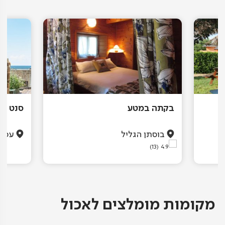
בקתה במטע
סנט אנ
בוסתן הגליל
עכו
(13)
4.9
מקומות מומלצים לאכול