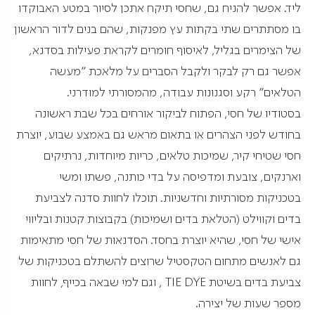
ליד. אפשר להניח גם, שחסי תיקח אתכן לסיור במטע האבוקדו
בו מסתתרים שתי בקתות עץ מפנקות, שהם בנים לדור הראשון
של הצימרים בגליל, לאיסוף חומרים לקראת פעילות בסדנא,
אפשר גם רק לבקר ולקבל הסברים על מלאכת "מעשה
הטלאים" רקע וסגנונות עבודה, מהמסורתי למודרני.
בסטודיו של חסי, הפתוח לביקור אורחים בכל שבת ראשונה
בחודש לפני הצהרים או בתאום מראש גם באמצע שבוע, יוצרת
חסי שטיחי קיר, שמיכות טלאים, כריות מיוחדות, נרתיקים
וארנקים, צובעת ומדפיסה על בדי כותנה, פשתו ומשי
בטכניקות מסורתיות וחדשניות. תוכלו לחוות סדנה לצביעת
בדים וקווילט (הטלאת בדים ושמיכות) בקבוצות קטנות ובליווי
אישי של חסי, שהיא יוצרת בחסד. הסדנאות של חסי מתאימות
גם לאנשים מתחום הטקסטיל שרוצים להשתלם בטכניקות של
צביעת בדים בשיטת TIE DYE , וגם למי שבאה בכייף, לחוות
מספר שעות של יצירה.