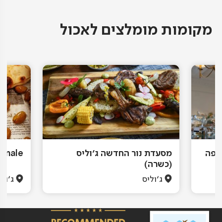
מקומות מומלצים לאכול
Viola בית קפה
מסעדת נור החדשה ג'וליס
Biennale – פיצה א
(כשרה)
ג'וליס
ג'ולי