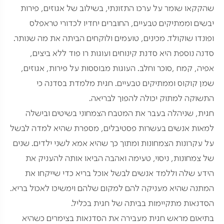
שהקקאו שומר על ערכו התזונתי, בשילוב של אגוזים, פירות
יבשים וממתיקים טבעיים, החוברים יחדיו לכדורי טראפלס
ופונדו שוקולד. מכינים, טועמים ולוקחים הביתה את מה שנותר.
סדנה נוספת היא סדנת קינוחים ועוגות רו פוד ללא ביצים,
אפיה, קמח ,סוכר וחלב. העוגות מבוססות על פירות, אגוזים,
שמן קוקוס וממתיקים טבעיים. חגית מלמדת בסדנה כי
התשוקה למתוק יכולה להפוך לבריאה.
חגית, שניהלה בעבר את המטבח הצמחוני בשיטים ובישלה
למאות אנשים בעשרות פסטיבלים, מספרת שהיא למדה לבשל
על עקרונות הצמחונות ומתוך כך שהיא אמא לשני ילדים. שנים
של צמחונות, ניסוי, טעימה ואהבה הביאו אותה להעניק את
הידע שלה וללמד אנשים לבשל אוכל בריא כדי שייקחו את
המתנה שהיא מעניקה להם למקום שלהם וימשיכו לאכול בריא.
הסדנאות מתקיימות בביתה של חגית בכליל.
בתיאום מראש חגית מעבירה את הסדנאות בצימרים כשהיא