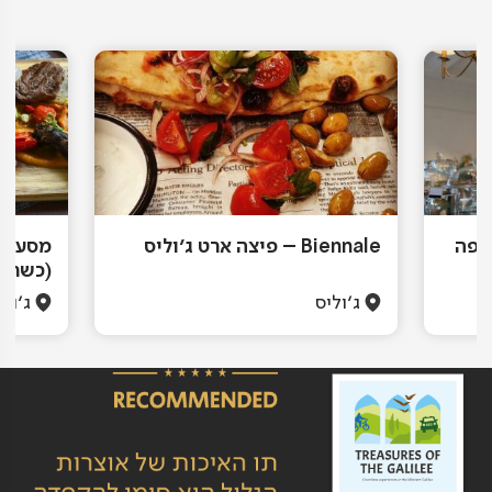
Viola בית קפה
Biennale – פיצה ארט ג'וליס
מסעדת 
(כשרה)
ג'וליס
ג'ולי