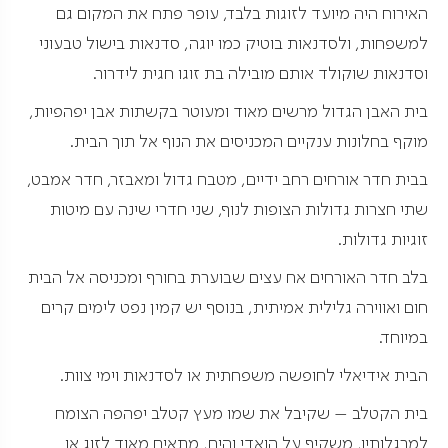
האירוח היה מיועד לזוגות בלבד, עופר פתח את המקום גם
למשפחות, ולסדנאות בוטיק כמו יוגה, סדנאות בישול טבעוני
וסדנאות שוקולד אותם מובילה בת זוגו חגית לידרור.
בית האבן הגדול מרשים מאוד ומעוטר בקשתות אבן יפהפיות,
מוקף בחלונות ענקיים המכניסים את הנוף אל תוך הבית.
בבית חדר אורחים רחב ידיים, מטבח גדול ומאבזר, חדר אמבט,
שתי חצרות גדולות הצופות לנוף, שני חדרי שינה עם מיטות
זוגיות גדולות.
בלב חדר האורחים אח עצים שבוערת בחורף ומכניסה אל הבית
חום ואווירה גלילית אמיתית, בנוסף יש קמין נפט לימים קרים
במיוחד.
הבית אידיאלי לחופשה משפחתית או לסדנאות וימי צוות.
בית הקטלב – שקיבל את שמו מעץ קטלב יפהפה הצומח
למרגלותיו, משקיף על הואדי והים, מתאים מאוד לזוג או