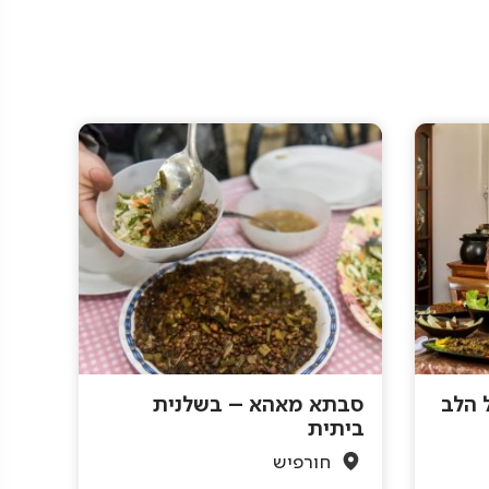
ל הלב
סבתא מאהא – בשלנית
ביתית
חורפיש