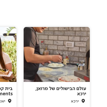
עולם הבישולים של מרואן,
ירכא
ents
ירכא
יאנו