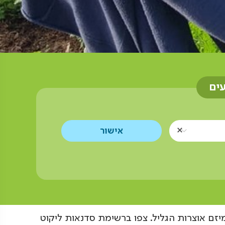
עים
יזם אוצרות הגליל. צפו ברשימת סדנאות ליקוט