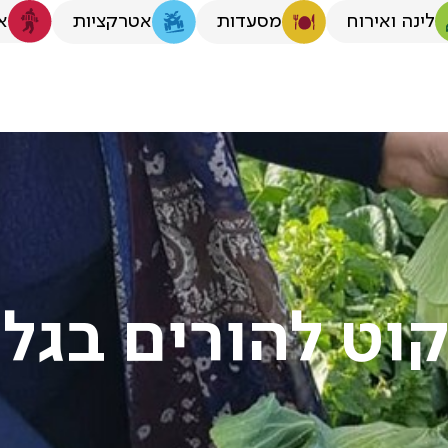
לינה ואירוח
א
מסעדות
אטרקציות
וט להורים בגל