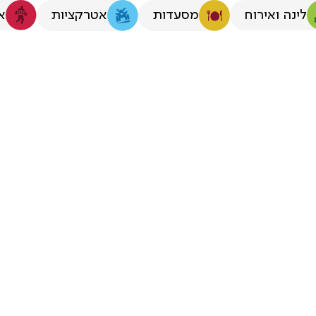
לינה ואירוח
א
מסעדות
אטרקציות
ול למבוגרים ב