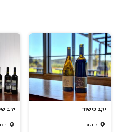
יקב כישור
יקב שט
כישור
תוב