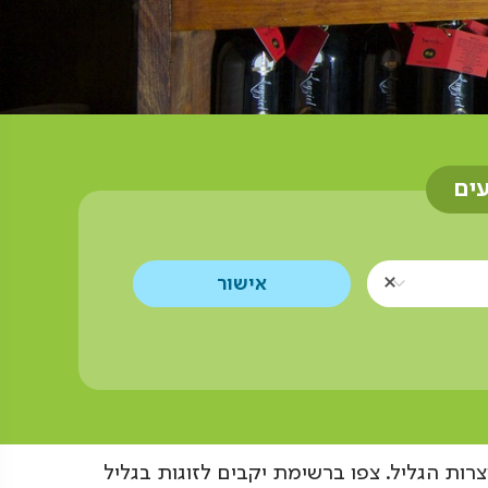
עים
רות הגליל. צפו ברשימת יקבים לזוגות בגליל