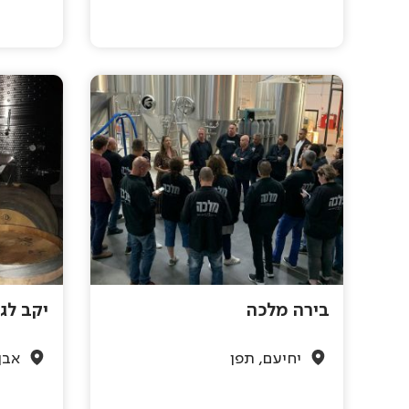
בירה מלכה
יקב לג
יחיעם, תפן
אבן