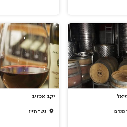
זיאל
יקב אכזיב
 מנחם
גשר הזיו