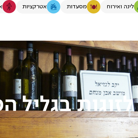
לינה ואירוח
א
מסעדות
אטרקציות
לזוגות בגליל ה