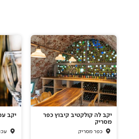
יקב לה קולקטיב קיבוץ כפר
יקב עכ
מסריק
כפר מסריק
עכו