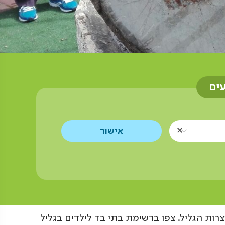
עים
רות הגליל. צפו ברשימת בתי בד לילדים בגליל