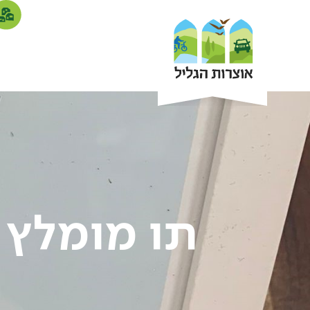
תו מומלץ או